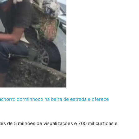
cachorro dorminhoco na beira de estrada e oferece
is de 5 milhões de visualizações e 700 mil curtidas e