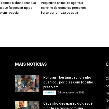
 recusa a abandonar sua
Pequenino animal se agarra a
 que faleceu atingida
carrinho de compras preso em
o em rodovia
forte correnteza de água
MAIS NOTÍCIAS
C
Policiais libertam cachorrinho
C
que ficou por dias com focinho
A
preso em...
24 de agosto de 2023
Notícias
G
No
Cãozinho desaparecido desde
C
filhote se reúne com sua