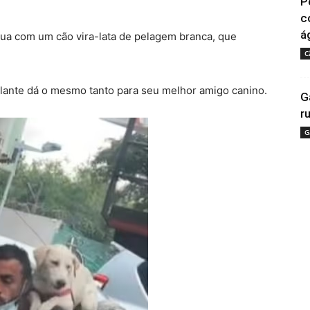
P
c
á
ua com um cão vira-lata de pelagem branca, que
C
lante dá o mesmo tanto para seu melhor amigo canino.
G
r
G