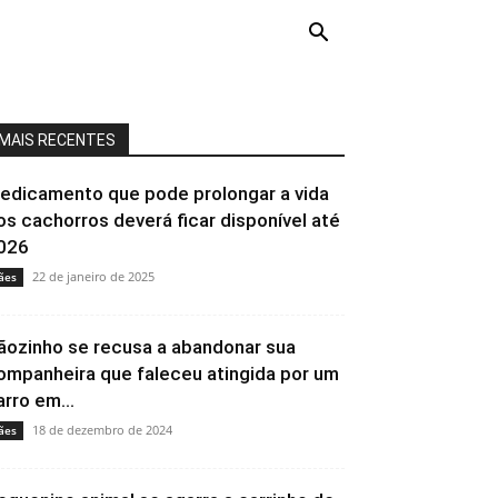
MAIS RECENTES
edicamento que pode prolongar a vida
os cachorros deverá ficar disponível até
026
22 de janeiro de 2025
ães
ãozinho se recusa a abandonar sua
ompanheira que faleceu atingida por um
arro em...
18 de dezembro de 2024
ães