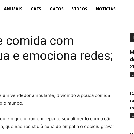
Portal
ANIMAIS
CÃES
GATOS
VÍDEOS
NOTÍCIAS
Animal
e comida com
ua e emociona redes;
M
d
2
C
C
 um vendedor ambulante, dividindo a pouca comida
c
do o mundo.
c
C
ídeo em que o homem reparte seu alimento com o cão
ua, que não resistiu à cena de empatia e decidiu gravar