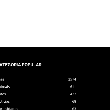
ATEGORIA POPULAR
ães
2574
nimais
611
atos
423
tícias
68
uriosidades
63