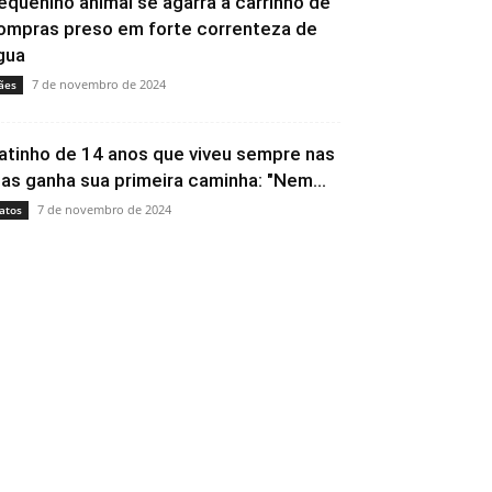
equenino animal se agarra a carrinho de
ompras preso em forte correnteza de
gua
7 de novembro de 2024
ães
atinho de 14 anos que viveu sempre nas
uas ganha sua primeira caminha: "Nem...
7 de novembro de 2024
atos