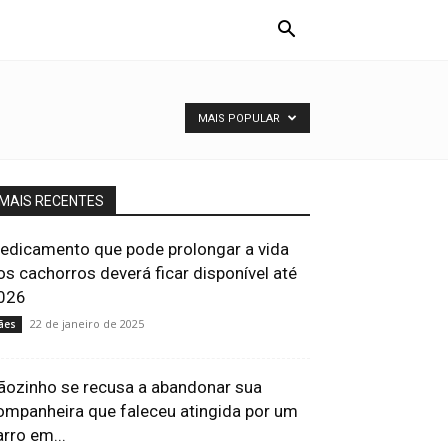
MAIS POPULAR
MAIS RECENTES
edicamento que pode prolongar a vida
os cachorros deverá ficar disponível até
026
22 de janeiro de 2025
ães
ãozinho se recusa a abandonar sua
ompanheira que faleceu atingida por um
arro em...