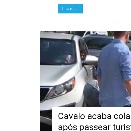
Leia mais
Cavalo acaba col
após passear turi