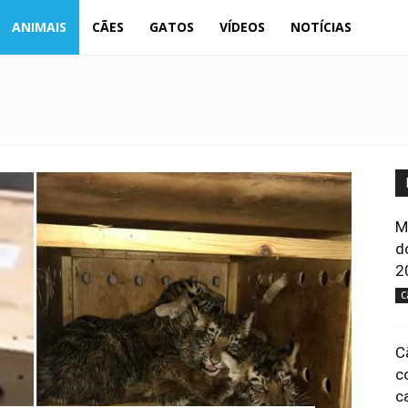
Portal
ANIMAIS
CÃES
GATOS
VÍDEOS
NOTÍCIAS
Animal
M
d
2
C
C
c
c