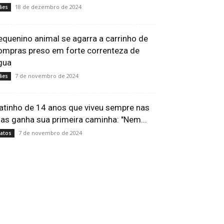
18 de dezembro de 2024
ães
equenino animal se agarra a carrinho de
ompras preso em forte correnteza de
gua
7 de novembro de 2024
ães
atinho de 14 anos que viveu sempre nas
uas ganha sua primeira caminha: "Nem...
7 de novembro de 2024
atos