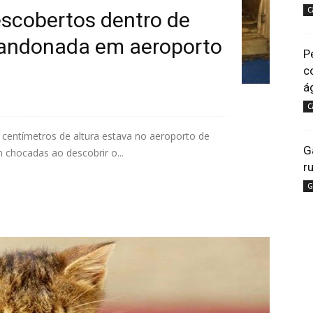
C
escobertos dentro de
bandonada em aeroporto
P
c
á
C
centímetros de altura estava no aeroporto de
G
 chocadas ao descobrir o...
r
G