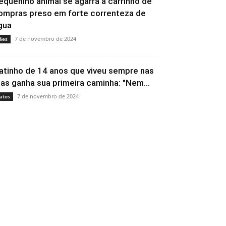
equenino animal se agarra a carrinho de
ompras preso em forte correnteza de
gua
7 de novembro de 2024
ães
atinho de 14 anos que viveu sempre nas
uas ganha sua primeira caminha: "Nem...
7 de novembro de 2024
atos