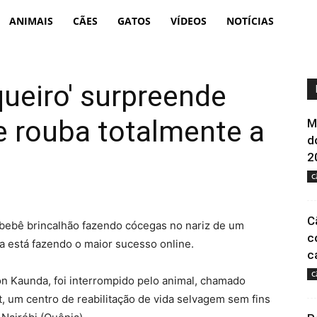
Portal
ANIMAIS
CÃES
GATOS
VÍDEOS
NOTÍCIAS
Animal
queiro' surpreende
 e rouba totalmente a
M
d
2
C
C
bebê brincalhão fazendo cócegas no nariz de um
c
 está fazendo o maior sucesso online.
c
C
son Kaunda, foi interrompido pelo animal, chamado
st, um centro de reabilitação de vida selvagem sem fins