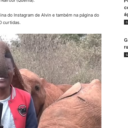
 Nairóbi (Quênia).
P
c
á
ágina do Instagram de Alvin e também na página do
 curtidas.
C
G
r
G