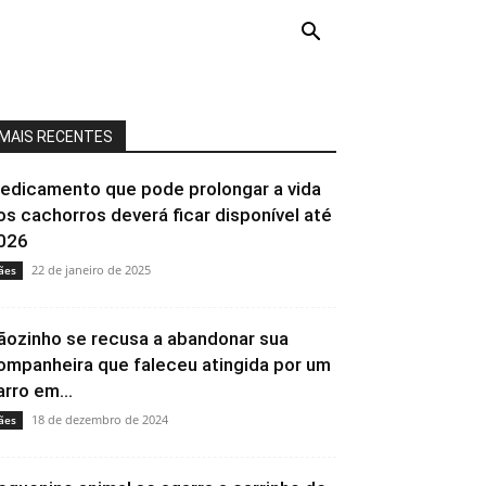
MAIS RECENTES
edicamento que pode prolongar a vida
os cachorros deverá ficar disponível até
026
22 de janeiro de 2025
ães
ãozinho se recusa a abandonar sua
ompanheira que faleceu atingida por um
arro em...
18 de dezembro de 2024
ães