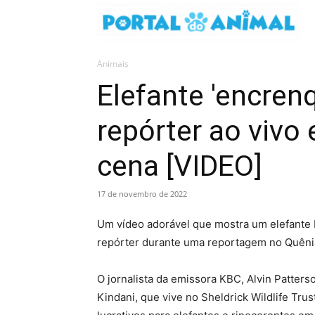
Animais
Elefante 'encren
repórter ao vivo
cena [VIDEO]
17 de novembro de 2022
Um vídeo adorável que mostra um elefante 
repórter durante uma reportagem no Quênia
O jornalista da emissora KBC, Alvin Patter
Kindani, que vive no Sheldrick Wildlife Tru