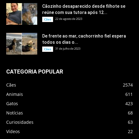
Cãozinho desaparecido desde filhote se
reúne com sua tutora após 12...
22 de agosto de 2023
Cães
De frente ao mar, cachorrinho fiel espera
todos os dias o...
31 de julho de 2023
Cães
CATEGORIA POPULAR
Cães
2574
Animais
611
Gatos
423
Notícias
68
Curiosidades
63
Vídeos
22