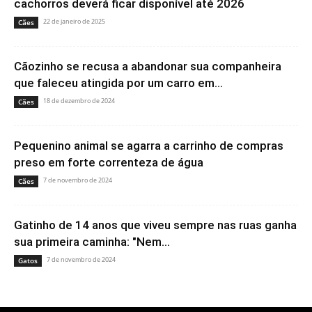
cachorros deverá ficar disponível até 2026
22 de janeiro de 2025
Cães
Cãozinho se recusa a abandonar sua companheira
que faleceu atingida por um carro em...
18 de dezembro de 2024
Cães
Pequenino animal se agarra a carrinho de compras
preso em forte correnteza de água
7 de novembro de 2024
Cães
Gatinho de 14 anos que viveu sempre nas ruas ganha
sua primeira caminha: "Nem...
7 de novembro de 2024
Gatos