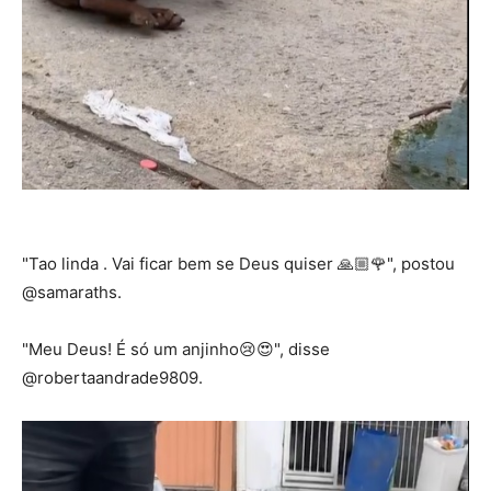
"Tao linda . Vai ficar bem se Deus quiser 🙏🏼🌹", postou
@samaraths.
"Meu Deus! É só um anjinho😢😍", disse
@robertaandrade9809.