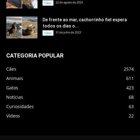
22 de agosto de 2023
Cães
De frente ao mar, cachorrinho fiel espera
todos os dias o...
31 de julho de 2023
Cães
CATEGORIA POPULAR
Cães
2574
Animais
611
Gatos
423
Notícias
68
Curiosidades
63
Vídeos
22