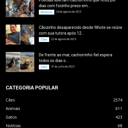
Policiais libertam cachorrinho que ficou por
dias com focinho preso em...
24 de agosto de 2023
Notícias
Cãozinho desaparecido desde filhote se reúne
com sua tutora após 12...
22 de agosto de 2023
Cães
De frente ao mar, cachorrinho fiel espera
todos os dias o...
31 de julho de 2023
Cães
CATEGORIA POPULAR
Cães
2574
Animais
611
Gatos
423
Notícias
68