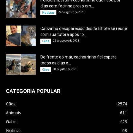
Policiais libertam cachorrinho que ficou por
dias com focinho preso em...
24 de agosto de 2023
Notícias
Cãozinho desaparecido desde filhote se reúne
com sua tutora após 12...
22 de agosto de 2023
Cães
De frente ao mar, cachorrinho fiel espera
todos os dias o...
31 de julho de 2023
Cães
CATEGORIA POPULAR
Cães
2574
Animais
611
Gatos
423
Notícias
68