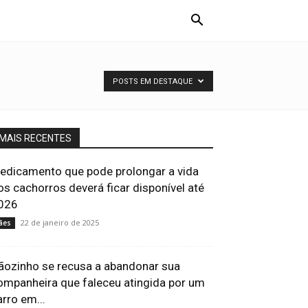
POSTS EM DESTAQUE
MAIS RECENTES
edicamento que pode prolongar a vida
os cachorros deverá ficar disponível até
026
22 de janeiro de 2025
ães
ãozinho se recusa a abandonar sua
ompanheira que faleceu atingida por um
arro em...