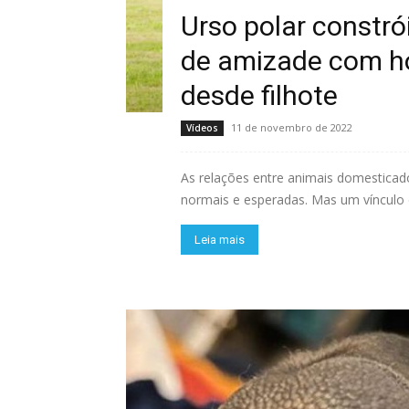
Urso polar constró
de amizade com h
desde filhote
11 de novembro de 2022
Vídeos
As relações entre animais domestica
normais e esperadas. Mas um vínculo e
Leia mais