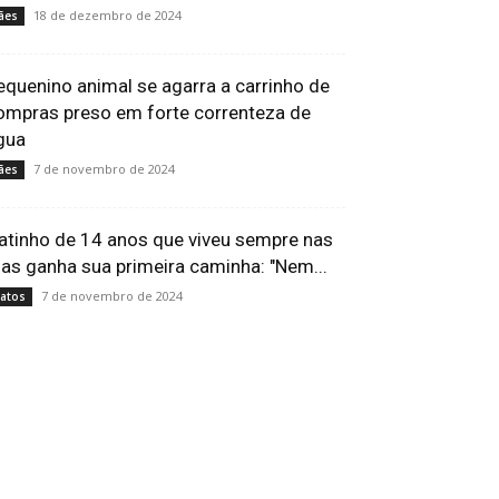
18 de dezembro de 2024
ães
equenino animal se agarra a carrinho de
ompras preso em forte correnteza de
gua
7 de novembro de 2024
ães
atinho de 14 anos que viveu sempre nas
uas ganha sua primeira caminha: "Nem...
7 de novembro de 2024
atos