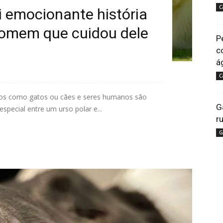
C
i emocionante história
omem que cuidou dele
P
c
á
C
dos como gatos ou cães e seres humanos são
G
special entre um urso polar e...
r
G