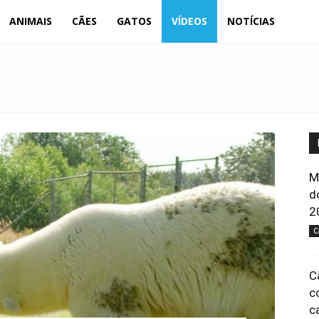
Portal
ANIMAIS
CÃES
GATOS
VÍDEOS
NOTÍCIAS
Animal
M
d
2
C
C
c
c